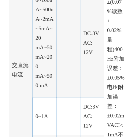
0~100u
±(0.07
A~500u
%读数
A~2mA
+
~5mA~
0.02%
DC:3V
20
量
AC:
mA~50
程)400
12V
mA~20
Hz附加
交直流
0
误差：
电流
mA~50
±0.05%
0 mA
电压附
加误
差：
DC:3V
±0.02m
0~1A
AC:
VACI<
12V
1mA不