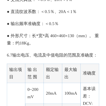
● 直流纹波系数：＜0.5％、20A＜1％
● 输出频率准确度：＜0.5％
● 外形尺寸：长*宽*高 460×460×130（mm）。 重
量：约18Kg。
6.7输出电压、电流及中值电阻的范围及准确度：
输出项
输 出
额定输
最大输
准确度
目
范 围
出
出
基本误
0~200
20mA
100mA
差：
mV
DCV: